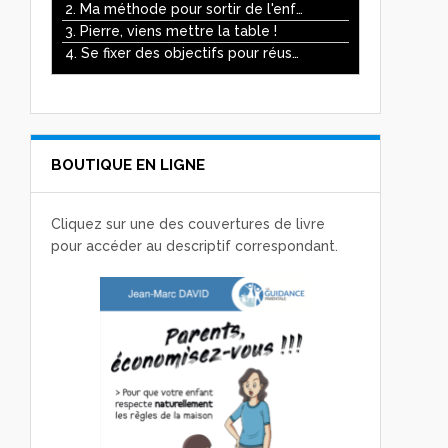
ou
2. Ma méthode pour sortir de l'enfer des écrans
diminuer
3. Pierre, viens mettre la table !
le
4. Se fixer des objectifs pour réussir
volume.
BOUTIQUE EN LIGNE
Cliquez sur une des couvertures de livre
pour accéder au descriptif correspondant.