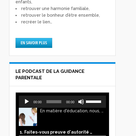
enfants,
retrouver une harmonie familiale,
retrouver le bonheur d’être ensemble,
recréer le lien…
EN SAVOIR PLUS
LE PODCAST DE LA GUIDANCE
PARENTALE
Lecteur
Utilisez
00:00
00:00
audio
les
En matière d'éducation, nous, parents, avons l'impression de faire preuve d'autorité. Mais n'est-ce pas, parfois, plutôt un jeu de pouvoir ? Ce podcast vous permettra d'y voir plus clair !
flèches
haut/bas
pour
augmenter
1. Faites-vous preuve d'autorité ou de pouvoir avec vos enfants ?