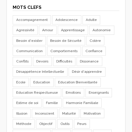
MOTS CLEFS
Accompagnement
Adolescence
Adulte
Agressivité
Amour
Apprentissage
Autonomie
Besoin d'exister
Besoin de Sécurité
Colère
Communication
Comportements
Confiance
Conflits
Devoirs
Difficultés
Dissonance
Désappétence Intellectuelle
Désir d'apprendre
Ecole
Education
Education Bienveillante
Education Respectueuse
Emotions
Enseignants
Estime de soi
Famille
Harmonie Familiale
Illusion
Inconscient
Maturité
Motivation
Méthode
Objectif
Outils
Peurs