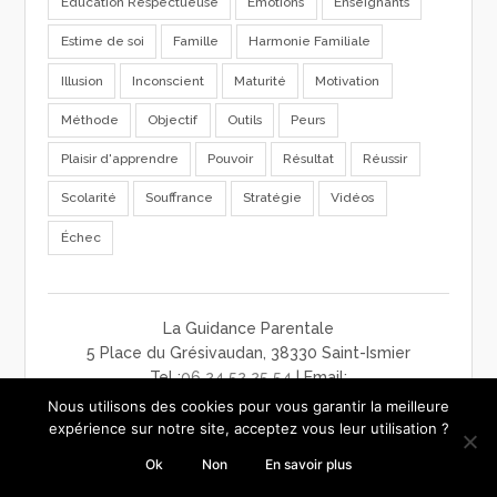
Education Respectueuse
Emotions
Enseignants
Estime de soi
Famille
Harmonie Familiale
Illusion
Inconscient
Maturité
Motivation
Méthode
Objectif
Outils
Peurs
Plaisir d'apprendre
Pouvoir
Résultat
Réussir
Scolarité
Souffrance
Stratégie
Vidéos
Échec
La Guidance Parentale
5 Place du Grésivaudan, 38330 Saint-Ismier
Tel :
06 24 52 25 54
| Email:
contact@laguidanceparentale.com
Nous utilisons des cookies pour vous garantir la meilleure
mentions légales
-
charte de confidentialité
-
CGV
expérience sur notre site, acceptez vous leur utilisation ?
Ok
Non
En savoir plus