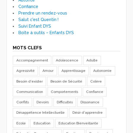
Confiance
Prendre un rendez-vous
Salut c'est Quentin !
Suivi Enfant DYS
Boîte à outils – Enfants DYS
MOTS CLEFS
Accompagnement
Adolescence
Adulte
Agressivité
Amour
Apprentissage
Autonomie
Besoin d'exister
Besoin de Sécurité
Colère
Communication
Comportements
Confiance
Conflits
Devoirs
Difficultés
Dissonance
Désappétence Intellectuelle
Désir d'apprendre
Ecole
Education
Education Bienveillante