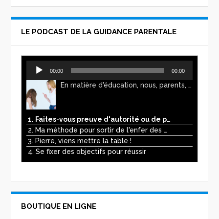
LE PODCAST DE LA GUIDANCE PARENTALE
Lecteur
00:00
00:00
audio
En matière d'éducation, nous, parents, avons l'impression de faire preuve d'autorité. Mais n'est-ce pas, parfois, plutôt un jeu de pouvoir ? Ce podcast vous permettra d'y voir plus clair !
1. Faites-vous preuve d'autorité ou de pouvoir avec vos enfants ?
2. Ma méthode pour sortir de l'enfer des écrans
3. Pierre, viens mettre la table !
4. Se fixer des objectifs pour réussir
BOUTIQUE EN LIGNE