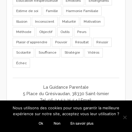
Education Respectueuse
Emotions
Enseignants
Estime de soi
Famille
Harmonie Familiale
Illusion
Inconscient
Maturité
Motivation
Méthode
Objectif
Outils
Peurs
Plaisir d'apprendre
Pouvoir
Résultat
Réussir
Scolarité
Souffrance
Stratégie
Vidéos
Échec
La Guidance Parentale
5 Place du Grésivaudan, 38330 Saint-Ismier
Tel :
06 24 52 25 54
| Email:
contact@laguidanceparentale.com
Nous utilisons des cookies pour vous garantir la meilleure
mentions légales
-
charte de confidentialité
-
CGV
expérience sur notre site, acceptez vous leur utilisation ?
Ok
Non
En savoir plus