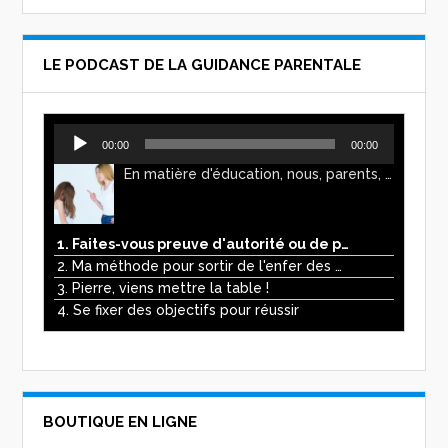
LE PODCAST DE LA GUIDANCE PARENTALE
Lecteur
00:00
00:00
audio
En matière d'éducation, nous, parents, avons l'impression de faire preuve d'autorité. Mais n'est-ce pas, parfois, plutôt un jeu de pouvoir ? Ce podcast vous permettra d'y voir plus clair !
1. Faites-vous preuve d'autorité ou de pouvoir avec vos enfants ?
2. Ma méthode pour sortir de l'enfer des écrans
3. Pierre, viens mettre la table !
4. Se fixer des objectifs pour réussir
BOUTIQUE EN LIGNE