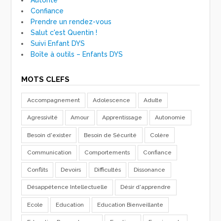
Confiance
Prendre un rendez-vous
Salut c'est Quentin !
Suivi Enfant DYS
Boîte à outils – Enfants DYS
MOTS CLEFS
Accompagnement
Adolescence
Adulte
Agressivité
Amour
Apprentissage
Autonomie
Besoin d'exister
Besoin de Sécurité
Colère
Communication
Comportements
Confiance
Conflits
Devoirs
Difficultés
Dissonance
Désappétence Intellectuelle
Désir d'apprendre
Ecole
Education
Education Bienveillante