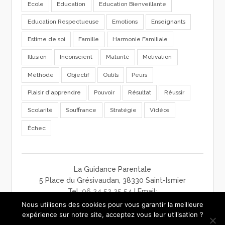
Ecole
Education
Education Bienveillante
Education Respectueuse
Emotions
Enseignants
Estime de soi
Famille
Harmonie Familiale
Illusion
Inconscient
Maturité
Motivation
Méthode
Objectif
Outils
Peurs
Plaisir d'apprendre
Pouvoir
Résultat
Réussir
Scolarité
Souffrance
Stratégie
Vidéos
Échec
La Guidance Parentale
5 Place du Grésivaudan, 38330 Saint-Ismier
Tel :
06 24 52 25 54
| Email:
contact@laguidanceparentale.com
Nous utilisons des cookies pour vous garantir la meilleure
mentions légales
-
charte de confidentialité
-
CGV
expérience sur notre site, acceptez vous leur utilisation ?