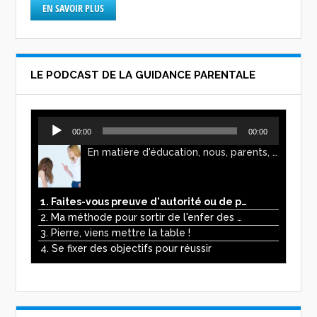
EN SAVOIR PLUS
LE PODCAST DE LA GUIDANCE PARENTALE
Lecteur
00:00
00:00
audio
En matière d'éducation, nous, parents, avons l'impression de faire preuve d'autorité. Mais n'est-ce pas, parfois, plutôt un jeu de pouvoir ? Ce podcast vous permettra d'y voir plus clair !
1. Faites-vous preuve d'autorité ou de pouvoir avec vos enfants ?
2. Ma méthode pour sortir de l'enfer des écrans
3. Pierre, viens mettre la table !
4. Se fixer des objectifs pour réussir