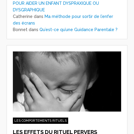
POUR AIDER UN ENFANT DYSPRAXIQUE OU
DYSGRAPHIQUE
Catherine
dans
Ma méthode pour sortir de l’enfer
des écrans
Bonnet
dans
Qu’est-ce qu’une Guidance Parentale ?
LES COMPORTEMENTS RITUELS
LES EFFETS DU RITUEL PERVERS