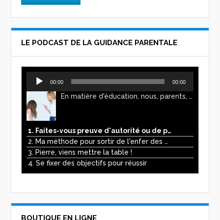
LE PODCAST DE LA GUIDANCE PARENTALE
Lecteur
00:00
00:00
audio
En matière d'éducation, nous, parents, avons l'impression de faire preuve d'autorité. Mais n'est-ce pas, parfois, plutôt un jeu de pouvoir ? Ce podcast vous permettra d'y voir plus clair !
1. Faites-vous preuve d'autorité ou de pouvoir avec vos enfants ?
2. Ma méthode pour sortir de l'enfer des écrans
3. Pierre, viens mettre la table !
4. Se fixer des objectifs pour réussir
BOUTIQUE EN LIGNE