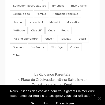
Education Respectueuse
Emotions
Enseignants
Estime de soi
Famille
Harmonie Familiale
Illusion
Inconscient
Maturité
Motivation
Méthode
Objectif
Outils
Peurs
Plaisir d'apprendre
Pouvoir
Résultat
Réussir
Scolarité
Souffrance
Stratégie
Vidéos
Échec
La Guidance Parentale
5 Place du Grésivaudan, 38330 Saint-Ismier
Tel :
06 24 52 25 54
| Email:
contact@laguidanceparentale.com
Nous utilisons des cookies pour vous garantir la meilleure
mentions légales
-
charte de confidentialité
-
CGV
expérience sur notre site, acceptez vous leur utilisation ?
Ok
Non
En savoir plus