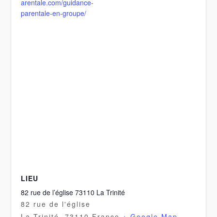
arentale.com/guidance-
parentale-en-groupe/
LIEU
82 rue de l’église 73110 La Trinité
82 rue de l'église
La Trinité
,
73110
France
+ Google Map