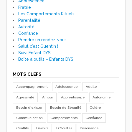
Adolescence
Fratrie
Les Comportements Rituels
Parentalité
Autorité
Confiance
Prendre un rendez-vous
Salut c'est Quentin !
Suivi Enfant DYS
Boîte à outils – Enfants DYS
MOTS CLEFS
Accompagnement
Adolescence
Adulte
Agressivité
Amour
Apprentissage
Autonomie
Besoin d'exister
Besoin de Sécurité
Colère
Communication
Comportements
Confiance
Conflits
Devoirs
Difficultés
Dissonance