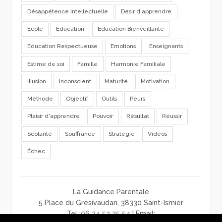
Désappétence Intellectuelle
Désir d'apprendre
Ecole
Education
Education Bienveillante
Education Respectueuse
Emotions
Enseignants
Estime de soi
Famille
Harmonie Familiale
Illusion
Inconscient
Maturité
Motivation
Méthode
Objectif
Outils
Peurs
Plaisir d'apprendre
Pouvoir
Résultat
Réussir
Scolarité
Souffrance
Stratégie
Vidéos
Échec
La Guidance Parentale
5 Place du Grésivaudan, 38330 Saint-Ismier
Tel :
06 24 52 25 54
| Email: