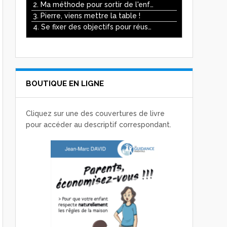
ou
2. Ma méthode pour sortir de l'enfer des écrans
diminuer
3. Pierre, viens mettre la table !
le
4. Se fixer des objectifs pour réussir
volume.
BOUTIQUE EN LIGNE
Cliquez sur une des couvertures de livre
pour accéder au descriptif correspondant.