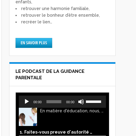
enfants,
retrouver une harmonie familiale,
retrouver le bonheur d’être ensemble,
recréer le lien…
EN SAVOIR PLUS
LE PODCAST DE LA GUIDANCE
PARENTALE
Lecteur
Utilisez
00:00
00:00
audio
les
En matière d'éducation, nous, parents, avons l'impression de faire preuve d'autorité. Mais n'est-ce pas, parfois, plutôt un jeu de pouvoir ? Ce podcast vous permettra d'y voir plus clair !
flèches
haut/bas
pour
augmenter
1. Faites-vous preuve d'autorité ou de pouvoir avec vos enfants ?