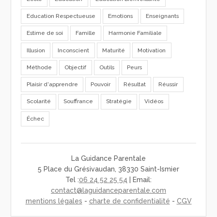
Education Respectueuse
Emotions
Enseignants
Estime de soi
Famille
Harmonie Familiale
Illusion
Inconscient
Maturité
Motivation
Méthode
Objectif
Outils
Peurs
Plaisir d'apprendre
Pouvoir
Résultat
Réussir
Scolarité
Souffrance
Stratégie
Vidéos
Échec
La Guidance Parentale
5 Place du Grésivaudan, 38330 Saint-Ismier
Tel :
06 24 52 25 54
| Email:
contact@laguidanceparentale.com
mentions légales
-
charte de confidentialité
-
CGV