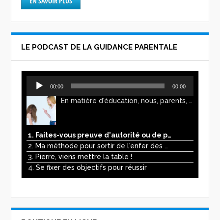
EN SAVOIR PLUS
LE PODCAST DE LA GUIDANCE PARENTALE
Lecteur
00:00
00:00
audio
En matière d'éducation, nous, parents, avons l'impression de faire preuve d'autorité. Mais n'est-ce pas, parfois, plutôt un jeu de pouvoir ? Ce podcast vous permettra d'y voir plus clair !
1. Faites-vous preuve d'autorité ou de pouvoir avec vos enfants ?
2. Ma méthode pour sortir de l'enfer des écrans
3. Pierre, viens mettre la table !
4. Se fixer des objectifs pour réussir