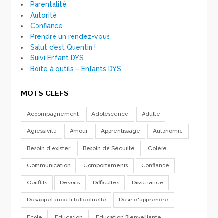
Parentalité
Autorité
Confiance
Prendre un rendez-vous
Salut c'est Quentin !
Suivi Enfant DYS
Boîte à outils – Enfants DYS
MOTS CLEFS
Accompagnement
Adolescence
Adulte
Agressivité
Amour
Apprentissage
Autonomie
Besoin d'exister
Besoin de Sécurité
Colère
Communication
Comportements
Confiance
Conflits
Devoirs
Difficultés
Dissonance
Désappétence Intellectuelle
Désir d'apprendre
Ecole
Education
Education Bienveillante