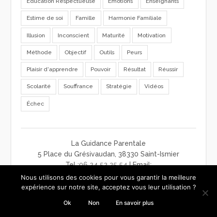
Education Respectueuse
Emotions
Enseignants
Estime de soi
Famille
Harmonie Familiale
Illusion
Inconscient
Maturité
Motivation
Méthode
Objectif
Outils
Peurs
Plaisir d'apprendre
Pouvoir
Résultat
Réussir
Scolarité
Souffrance
Stratégie
Vidéos
Échec
La Guidance Parentale
5 Place du Grésivaudan, 38330 Saint-Ismier
Tel :
06 24 52 25 54
| Email:
contact@laguidanceparentale.com
Nous utilisons des cookies pour vous garantir la meilleure
mentions légales
-
charte de confidentialité
-
CGV
expérience sur notre site, acceptez vous leur utilisation ?
Ok
Non
En savoir plus