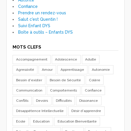
Confiance
Prendre un rendez-vous
Salut c'est Quentin !
Suivi Enfant DYS
Boîte à outils – Enfants DYS
MOTS CLEFS
Accompagnement
Adolescence
Adulte
Agressivité
Amour
Apprentissage
Autonomie
Besoin d'exister
Besoin de Sécurité
Colère
Communication
Comportements
Confiance
Conflits
Devoirs
Difficultés
Dissonance
Désappétence Intellectuelle
Désir d'apprendre
Ecole
Education
Education Bienveillante