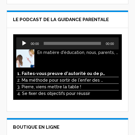
LE PODCAST DE LA GUIDANCE PARENTALE
Lecteur
00:00
00:00
audio
En matière d'éducation, nous, parents, avons l'impression de faire preuve d'autorité. Mais n'est-ce pas, parfois, plutôt un jeu de pouvoir ? Ce podcast vous permettra d'y voir plus clair !
1. Faites-vous preuve d'autorité ou de pouvoir avec vos enfants ?
2. Ma méthode pour sortir de l'enfer des écrans
3. Pierre, viens mettre la table !
4. Se fixer des objectifs pour réussir
BOUTIQUE EN LIGNE