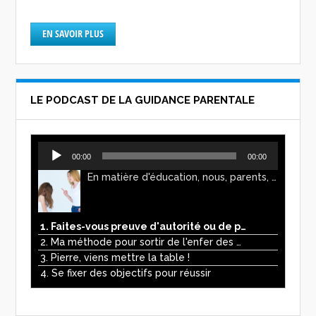
EN SAVOIR PLUS
LE PODCAST DE LA GUIDANCE PARENTALE
Lecteur
00:00
00:00
audio
En matière d'éducation, nous, parents, avons l'impression de faire preuve d'autorité. Mais n'est-ce pas, parfois, plutôt un jeu de pouvoir ? Ce podcast vous permettra d'y voir plus clair !
1. Faites-vous preuve d'autorité ou de pouvoir avec vos enfants ?
2. Ma méthode pour sortir de l'enfer des écrans
3. Pierre, viens mettre la table !
4. Se fixer des objectifs pour réussir