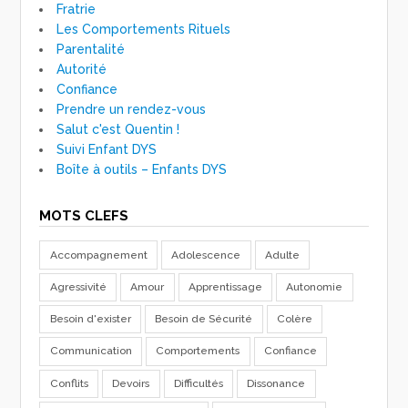
Fratrie
Les Comportements Rituels
Parentalité
Autorité
Confiance
Prendre un rendez-vous
Salut c'est Quentin !
Suivi Enfant DYS
Boîte à outils – Enfants DYS
MOTS CLEFS
Accompagnement
Adolescence
Adulte
Agressivité
Amour
Apprentissage
Autonomie
Besoin d'exister
Besoin de Sécurité
Colère
Communication
Comportements
Confiance
Conflits
Devoirs
Difficultés
Dissonance