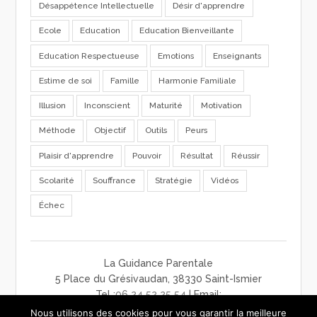
Désappétence Intellectuelle
Désir d'apprendre
Ecole
Education
Education Bienveillante
Education Respectueuse
Emotions
Enseignants
Estime de soi
Famille
Harmonie Familiale
Illusion
Inconscient
Maturité
Motivation
Méthode
Objectif
Outils
Peurs
Plaisir d'apprendre
Pouvoir
Résultat
Réussir
Scolarité
Souffrance
Stratégie
Vidéos
Échec
La Guidance Parentale
5 Place du Grésivaudan, 38330 Saint-Ismier
Tel :
06 24 52 25 54
| Email:
contact@laguidanceparentale.com
Nous utilisons des cookies pour vous garantir la meilleure