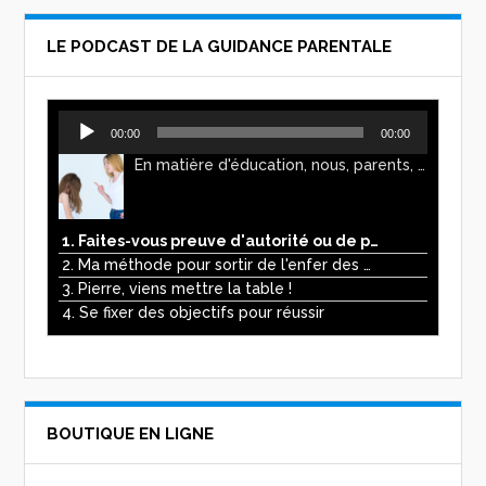
LE PODCAST DE LA GUIDANCE PARENTALE
Lecteur
00:00
00:00
audio
En matière d'éducation, nous, parents, avons l'impression de faire preuve d'autorité. Mais n'est-ce pas, parfois, plutôt un jeu de pouvoir ? Ce podcast vous permettra d'y voir plus clair !
1. Faites-vous preuve d'autorité ou de pouvoir avec vos enfants ?
2. Ma méthode pour sortir de l'enfer des écrans
3. Pierre, viens mettre la table !
4. Se fixer des objectifs pour réussir
BOUTIQUE EN LIGNE