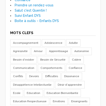
Confiance
Prendre un rendez-vous
Salut c'est Quentin !
Suivi Enfant DYS
Boîte à outils – Enfants DYS
MOTS CLEFS
Accompagnement
Adolescence
Adulte
Agressivité
Amour
Apprentissage
Autonomie
Besoin d'exister
Besoin de Sécurité
Colère
Communication
Comportements
Confiance
Conflits
Devoirs
Difficultés
Dissonance
Désappétence Intellectuelle
Désir d'apprendre
Ecole
Education
Education Bienveillante
Education Respectueuse
Emotions
Enseignants