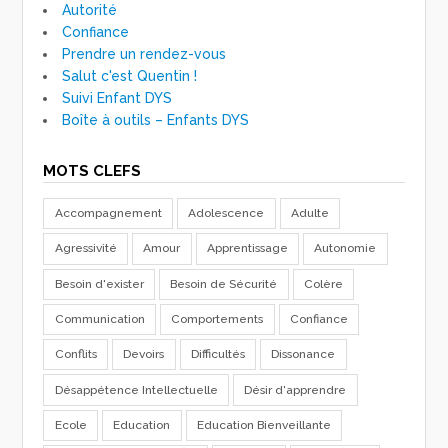
Autorité
Confiance
Prendre un rendez-vous
Salut c'est Quentin !
Suivi Enfant DYS
Boîte à outils – Enfants DYS
MOTS CLEFS
Accompagnement
Adolescence
Adulte
Agressivité
Amour
Apprentissage
Autonomie
Besoin d'exister
Besoin de Sécurité
Colère
Communication
Comportements
Confiance
Conflits
Devoirs
Difficultés
Dissonance
Désappétence Intellectuelle
Désir d'apprendre
Ecole
Education
Education Bienveillante