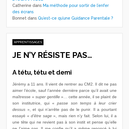
Catherine
dans
Ma méthode pour sortir de l’enfer
des écrans
Bonnet
dans
Qu’est-ce qu’une Guidance Parentale ?
APPRENTISSAGES
JE N’Y RÉSISTE PAS…
A tétu, tétu et demi
Jérémy a 11 ans. Il vient de rentrer au CM2. Il dit ne pas
aimer l’école, sauf l’année dernière parce qu’il avait une
maîtresse «
super gentille
»… cette année, il se plaint de
son institutrice, qui «
passe son temps à leur crier
dessus
», et qui n’arrête pas de le punir. Il a pourtant
essayé «
d’être sage
», mais rien n’y fait. Selon lui, il a
une tête qui ne revient pas à son instit et pense qu’elle
ne l’aime pas. Il me confie qu’il a même renoncé à lui