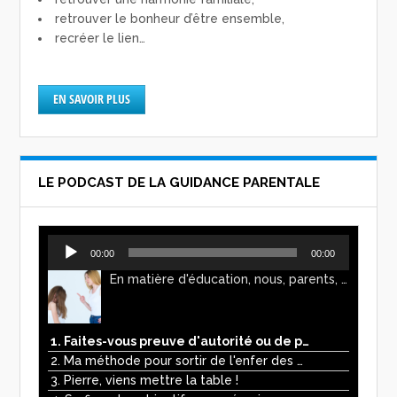
retrouver le bonheur d’être ensemble,
recréer le lien…
EN SAVOIR PLUS
LE PODCAST DE LA GUIDANCE PARENTALE
Lecteur
00:00
00:00
audio
En matière d'éducation, nous, parents, avons l'impression de faire preuve d'autorité. Mais n'est-ce pas, parfois, plutôt un jeu de pouvoir ? Ce podcast vous permettra d'y voir plus clair !
1. Faites-vous preuve d'autorité ou de pouvoir avec vos enfants ?
2. Ma méthode pour sortir de l'enfer des écrans
3. Pierre, viens mettre la table !