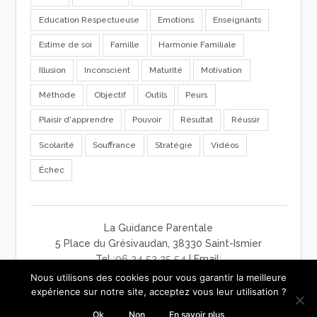
Education Respectueuse
Emotions
Enseignants
Estime de soi
Famille
Harmonie Familiale
Illusion
Inconscient
Maturité
Motivation
Méthode
Objectif
Outils
Peurs
Plaisir d'apprendre
Pouvoir
Résultat
Réussir
Scolarité
Souffrance
Stratégie
Vidéos
Échec
La Guidance Parentale
5 Place du Grésivaudan, 38330 Saint-Ismier
Tel :
06 24 52 25 54
| Email:
contact@laguidanceparentale.com
Nous utilisons des cookies pour vous garantir la meilleure
mentions légales
-
charte de confidentialité
-
CGV
expérience sur notre site, acceptez vous leur utilisation ?
Ok
Non
En savoir plus