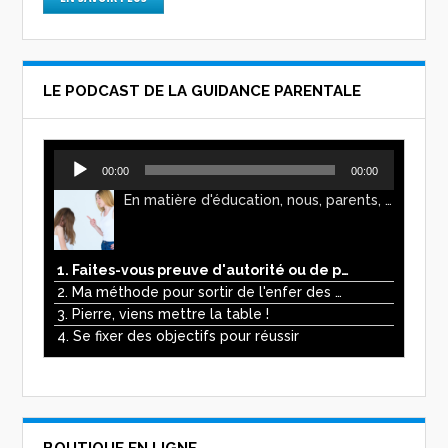
LE PODCAST DE LA GUIDANCE PARENTALE
Lecteur
00:00
00:00
audio
En matière d'éducation, nous, parents, avons l'impression de faire preuve d'autorité. Mais n'est-ce pas, parfois, plutôt un jeu de pouvoir ? Ce podcast vous permettra d'y voir plus clair !
1. Faites-vous preuve d'autorité ou de pouvoir avec vos enfants ?
2. Ma méthode pour sortir de l'enfer des écrans
3. Pierre, viens mettre la table !
4. Se fixer des objectifs pour réussir