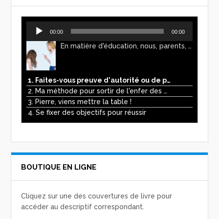
Lecteur
00:00
00:00
audio
En matière d'éducation, nous, parents, avons l'impression de faire preuve d'autorité. Mais n'est-ce pas, parfois, plutôt un jeu de pouvoir ? Ce podcast vous permettra d'y voir plus clair !
1. Faites-vous preuve d'autorité ou de pouvoir avec vos enfants ?
2. Ma méthode pour sortir de l'enfer des écrans
3. Pierre, viens mettre la table !
4. Se fixer des objectifs pour réussir
BOUTIQUE EN LIGNE
Cliquez sur une des couvertures de livre pour
accéder au descriptif correspondant.