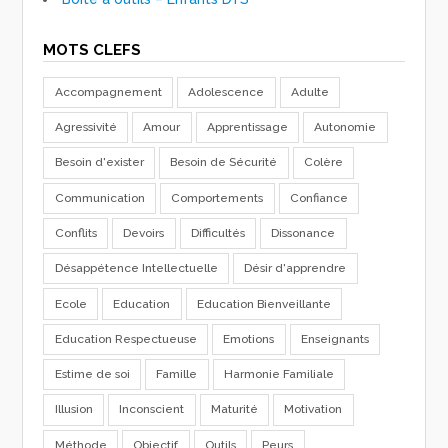
MOTS CLEFS
Accompagnement
Adolescence
Adulte
Agressivité
Amour
Apprentissage
Autonomie
Besoin d'exister
Besoin de Sécurité
Colère
Communication
Comportements
Confiance
Conflits
Devoirs
Difficultés
Dissonance
Désappétence Intellectuelle
Désir d'apprendre
Ecole
Education
Education Bienveillante
Education Respectueuse
Emotions
Enseignants
Estime de soi
Famille
Harmonie Familiale
Illusion
Inconscient
Maturité
Motivation
Méthode
Objectif
Outils
Peurs