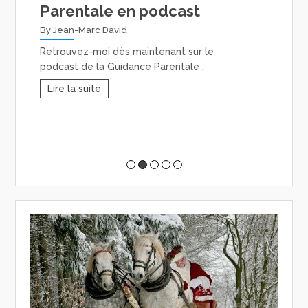
Parentale en podcast
le
By Jean-Marc David
By 
Retrouvez-moi dès maintenant sur le
Pour
podcast de la Guidance Parentale :
néce
fond
Lire la suite
?
Li